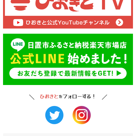
ひおきと
フォローする！
を